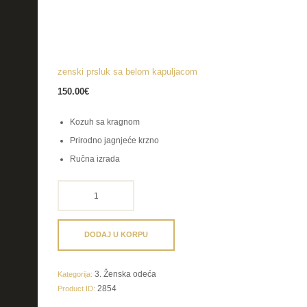
zenski prsluk sa belom kapuljacom
150.00
€
Kozuh sa kragnom
Prirodno jagnjeće krzno
Ručna izrada
zenski
prsluk
sa
belom
DODAJ U KORPU
kapuljacom
količina
3. Ženska odeća
Kategorija:
2854
Product ID: