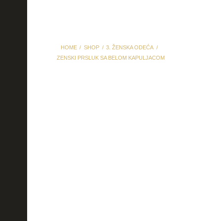
HOME
SHOP
3. ŽENSKA ODEĆA
ZENSKI PRSLUK SA BELOM KAPULJACOM
zenski prsluk sa belom
kapuljacom