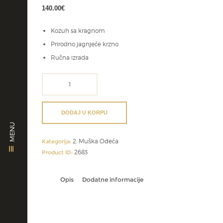
140.00
€
Kozuh sa kragnom
Prirodno jagnjeće krzno
Ručna izrada
vez
na
kožnom
prsluku
DODAJ U KORPU
količina
MENU
2. Muška Odeća
Kategorija:
2683
Product ID:
Opis
Dodatne informacije