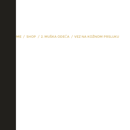
HOME
SHOP
2. MUŠKA ODEĆA
VEZ NA KOŽNOM PRSLUKU
vez na kožnom prsluku