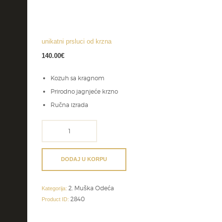
unikatni prsluci od krzna
140.00
€
Kozuh sa kragnom
Prirodno jagnjeće krzno
Ručna izrada
unikatni
prsluci
od
krzna
DODAJ U KORPU
količina
2. Muška Odeća
Kategorija:
2840
Product ID: