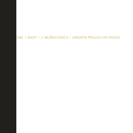
HOME
SHOP
2. MUŠKA ODEĆA
UNIKATNI PRSLUCI OD KRZNA
unikatni prsluci od krzna