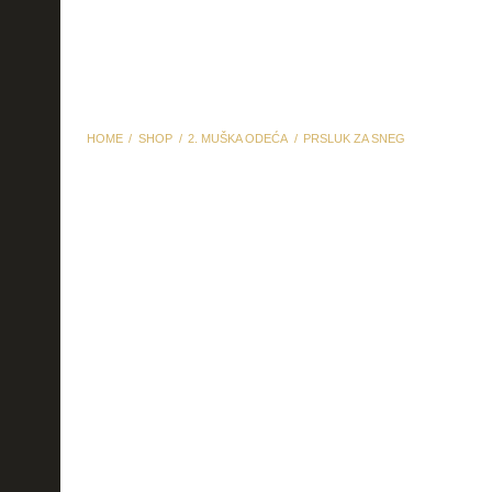
HOME
SHOP
2. MUŠKA ODEĆA
PRSLUK ZA SNEG
prsluk za sneg