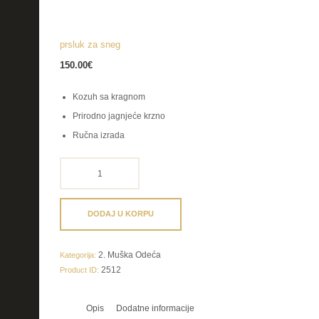
prsluk za sneg
150.00
€
Kozuh sa kragnom
Prirodno jagnjeće krzno
Ručna izrada
prsluk
za
sneg
količina
DODAJ U KORPU
2. Muška Odeća
Kategorija:
2512
Product ID:
Opis
Dodatne informacije