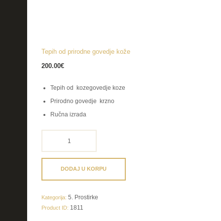
Tepih od prirodne govedje kože
200.00
€
Tepih od kozegovedje koze
Prirodno govedje krzno
Ručna izrada
Tepih
od
prirodne
govedje
DODAJ U KORPU
kože
količina
5. Prostirke
Kategorija:
1811
Product ID: