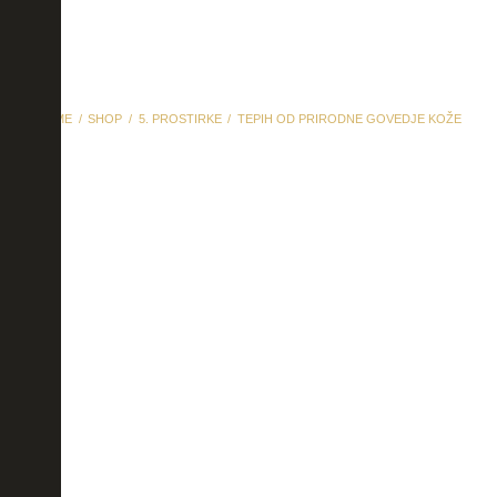
HOME
SHOP
5. PROSTIRKE
TEPIH OD PRIRODNE GOVEDJE KOŽE
Tepih od prirodne
govedje kože