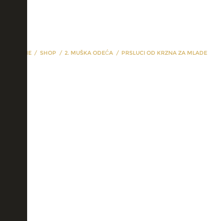
HOME
SHOP
2. MUŠKA ODEĆA
PRSLUCI OD KRZNA ZA MLADE
prsluci od krzna za
mlade