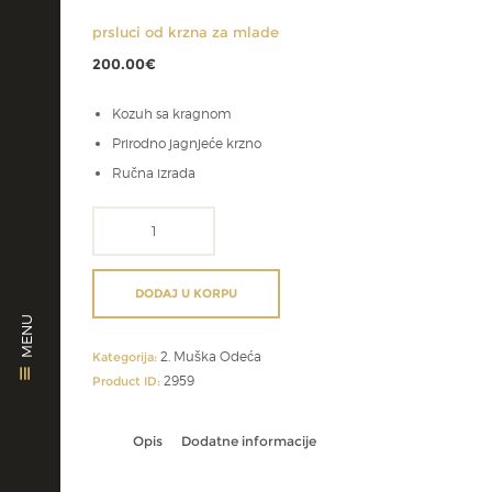
prsluci od krzna za mlade
200.00
€
Kozuh sa kragnom
Prirodno jagnjeće krzno
Ručna izrada
prsluci
od
krzna
za
DODAJ U KORPU
mlade
MENU
količina
2. Muška Odeća
Kategorija:
2959
Product ID:
Opis
Dodatne informacije