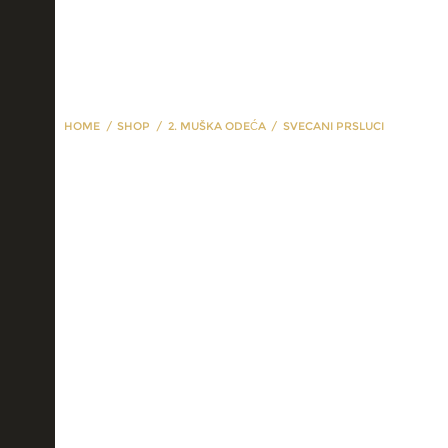
HOME
SHOP
2. MUŠKA ODEĆA
SVECANI PRSLUCI
svecani prsluci