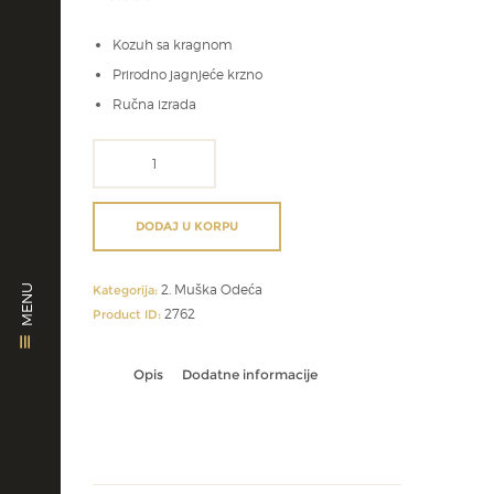
Kozuh sa kragnom
Prirodno jagnjeće krzno
Ručna izrada
svecani
prsluci
količina
DODAJ U KORPU
2. Muška Odeća
MENU
Kategorija:
2762
Product ID:
Opis
Dodatne informacije