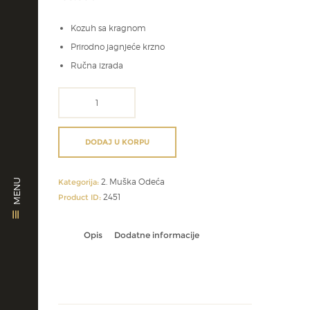
Kozuh sa kragnom
Prirodno jagnjeće krzno
Ručna izrada
sremski
kozuh
količina
DODAJ U KORPU
2. Muška Odeća
MENU
Kategorija:
2451
Product ID:
Opis
Dodatne informacije