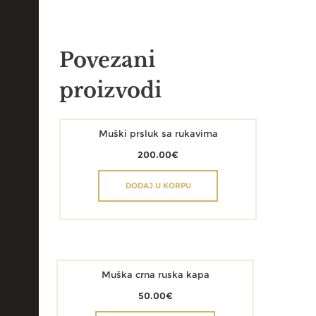
Povezani
proizvodi
Muški prsluk sa rukavima
200.00
€
DODAJ U KORPU
Muška crna ruska kapa
50.00
€