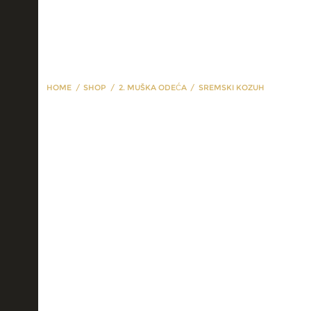
HOME
SHOP
2. MUŠKA ODEĆA
SREMSKI KOZUH
sremski kozuh