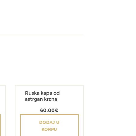
Ruska kapa od
astrgan krzna
60.00
€
DODAJ U
KORPU