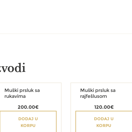
zvodi
Muški prsluk sa
Muški prsluk sa
rukavima
rajfešlusom
200.00
€
120.00
€
DODAJ U
DODAJ U
KORPU
KORPU