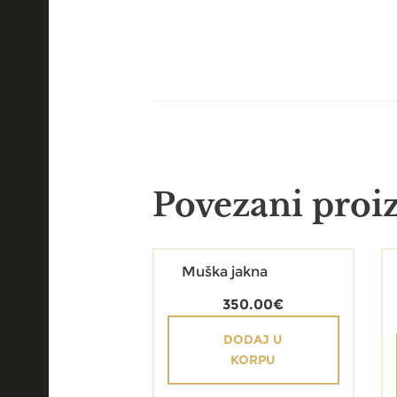
Povezani proi
Muška jakna
350.00
€
DODAJ U
KORPU