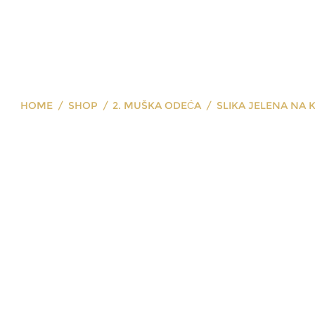
HOME
SHOP
2. MUŠKA ODEĆA
SLIKA JELENA NA 
lika jelena na 