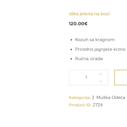
slika jelena na kozi
120.00
€
Kozuh sa kragnom
Prirodno jagnjeće krzno
Ručna izrada
slika
jelena
na
kozi
Kategorija:
2. Muška Odeća
količina
Product ID:
2729