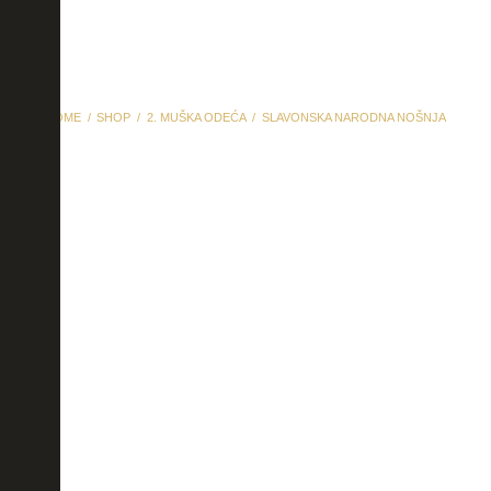
HOME
SHOP
2. MUŠKA ODEĆA
SLAVONSKA NARODNA NOŠNJA
slavonska narodna
nošnja