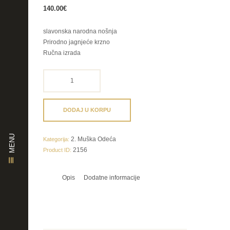
140.00
€
slavonska narodna nošnja
Prirodno jagnjeće krzno
Ručna izrada
slavonska
narodna
nošnja
količina
DODAJ U KORPU
MENU
2. Muška Odeća
Kategorija:
2156
Product ID:
Opis
Dodatne informacije