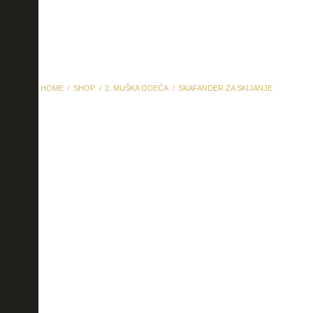
HOME
SHOP
2. MUŠKA ODEĆA
SKAFANDER ZA SKIJANJE
skafander za skijanje