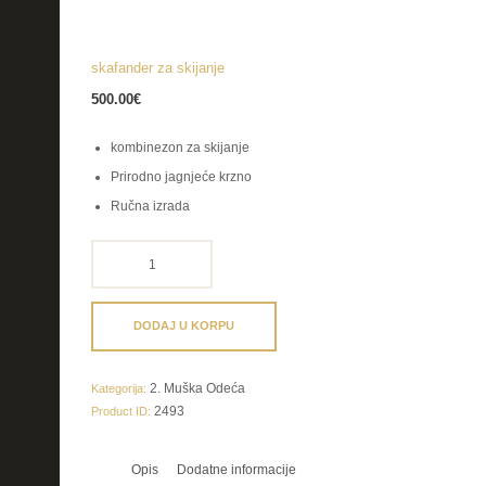
skafander za skijanje
500.00
€
kombinezon za skijanje
Prirodno jagnjeće krzno
Ručna izrada
skafander
za
skijanje
količina
DODAJ U KORPU
2. Muška Odeća
Kategorija:
2493
Product ID:
Opis
Dodatne informacije