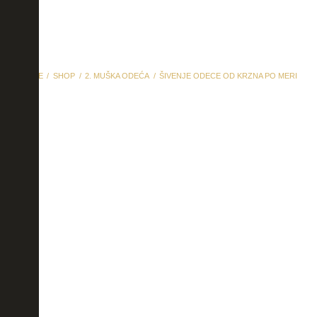
HOME
SHOP
2. MUŠKA ODEĆA
ŠIVENJE ODECE OD KRZNA PO MERI
šivenje odece od krzna po
meri