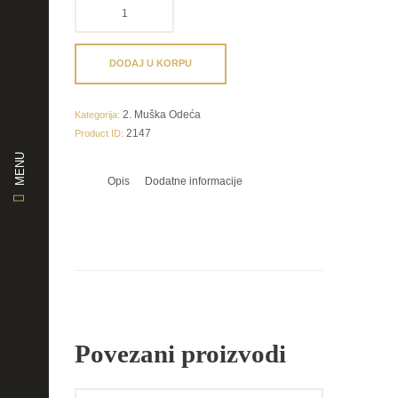
šivenje
odece
od
krzna
DODAJ U KORPU
po
meri
2. Muška Odeća
količina
Kategorija:
2147
Product ID:
MENU
Opis
Dodatne informacije
Povezani proizvodi