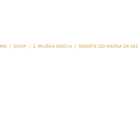
ME
SHOP
2. MUŠKA ODEĆA
SEDIŠTE OD KRZNA ZA SE
te od krzna za