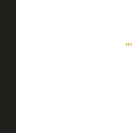
HO
sediš