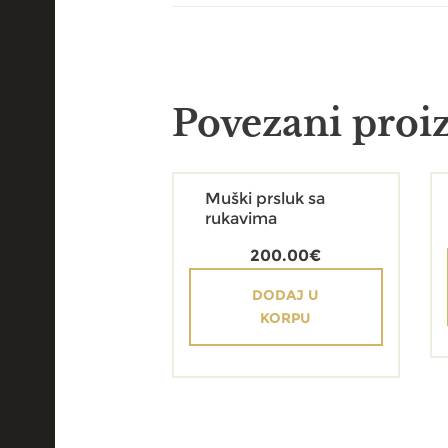
Povezani proi
Muški prsluk sa
rukavima
200.00
€
DODAJ U
KORPU