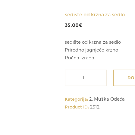
sedište od krzna za sedlo
35.00
€
sedište od krzna za sedlo
Prirodno jagnjeće krzno
Ručna izrada
sedište
DO
od
krzna
za
Kategorija:
2. Muška Odeća
sedlo
Product ID:
2312
količina