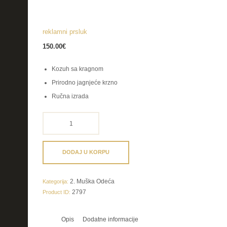
reklamni prsluk
150.00
€
Kozuh sa kragnom
Prirodno jagnjeće krzno
Ručna izrada
reklamni
prsluk
količina
DODAJ U KORPU
2. Muška Odeća
Kategorija:
2797
Product ID:
Opis
Dodatne informacije