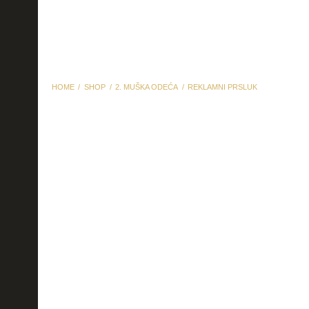
HOME
SHOP
2. MUŠKA ODEĆA
REKLAMNI PRSLUK
reklamni prsluk