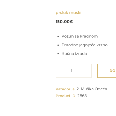
prsluk muski
150.00
€
Kozuh sa kragnom
Prirodno jagnjeće krzno
Ručna izrada
prsluk
DO
muski
količina
Kategorija:
2. Muška Odeća
Product ID:
2868