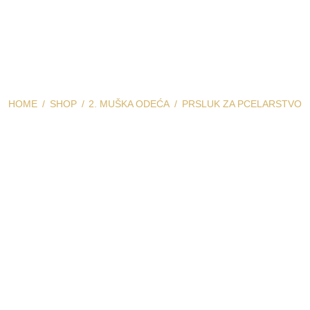
HOME
SHOP
2. MUŠKA ODEĆA
PRSLUK ZA PCELARSTVO
rsluk za pcelarst