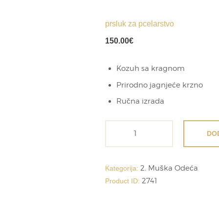
prsluk za pcelarstvo
150.00
€
Kozuh sa kragnom
Prirodno jagnjeće krzno
Ručna izrada
prsluk
DO
za
pcelarstvo
količina
2. Muška Odeća
Kategorija:
2741
Product ID: