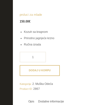
prsluci za mlade
150.00
€
Kozuh sa kragnom
Prirodno jagnjeće krzno
Ručna izrada
prsluci
za
mlade
količina
DODAJ U KORPU
2. Muška Odeća
Kategorija:
2867
Product ID:
Opis
Dodatne informacije