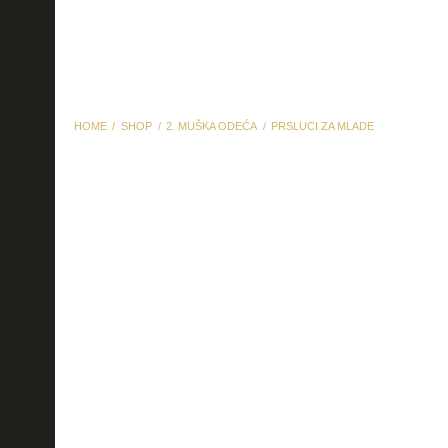
HOME
SHOP
2. MUŠKA ODEĆA
PRSLUCI ZA MLADE
prsluci za mlade