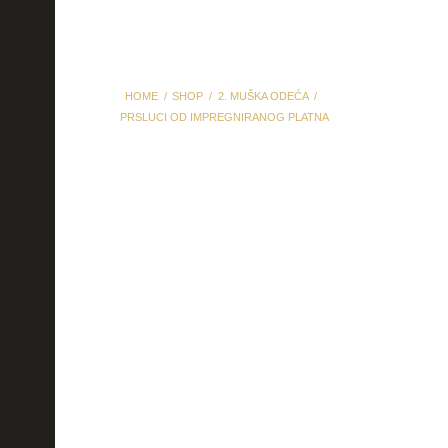
HOME
SHOP
2. MUŠKA ODEĆA
PRSLUCI OD IMPREGNIRANOG PLATNA
prsluci od impregniranog
platna