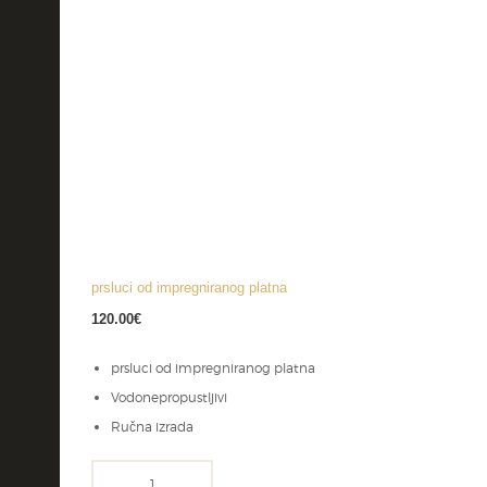
prsluci od impregniranog platna
120.00
€
prsluci od impregniranog platna
Vodonepropustljivi
Ručna izrada
prsluci