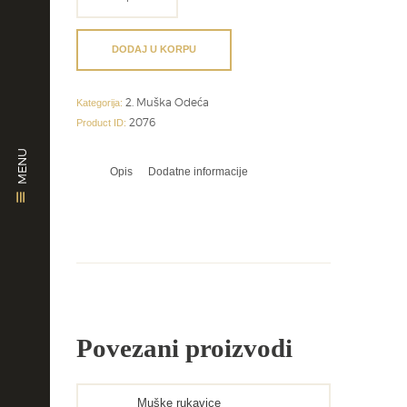
od
impregniranog
platna
DODAJ U KORPU
količina
2. Muška Odeća
Kategorija:
2076
Product ID:
MENU
Opis
Dodatne informacije
Povezani proizvodi
Muške rukavice