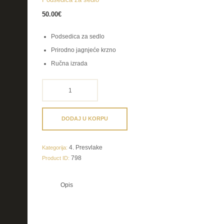
50.00
€
Podsedica za sedlo
Prirodno jagnjeće krzno
Ručna izrada
Podsedica
za
sedlo
količina
DODAJ U KORPU
4. Presvlake
Kategorija:
798
Product ID:
Opis