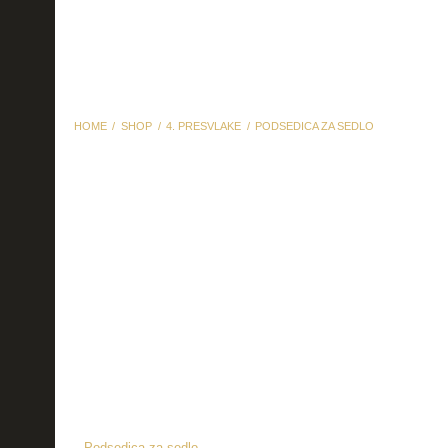
HOME
SHOP
4. PRESVLAKE
PODSEDICA ZA SEDLO
Podsedica za sedlo
Podsedica za sedlo