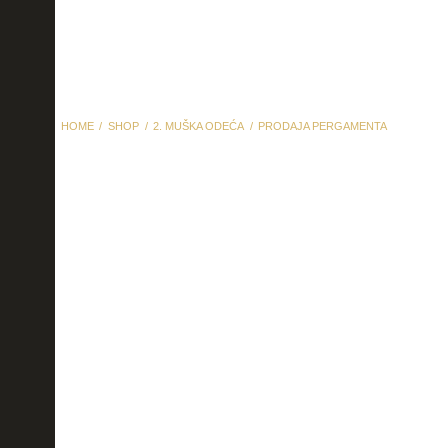
HOME
SHOP
2. MUŠKA ODEĆA
PRODAJA PERGAMENTA
prodaja pergamenta