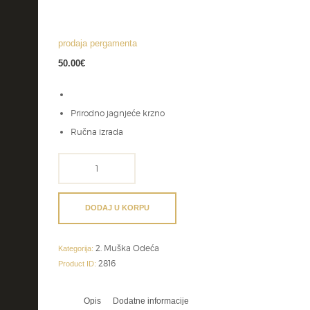
prodaja pergamenta
50.00
€
Prirodno jagnjeće krzno
Ručna izrada
prodaja
pergamenta
količina
DODAJ U KORPU
2. Muška Odeća
Kategorija:
2816
Product ID:
Opis
Dodatne informacije