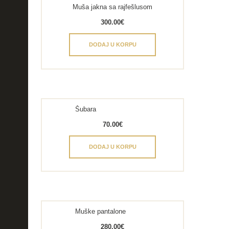
Muša jakna sa rajfešlusom
300.00
€
DODAJ U KORPU
Šubara
70.00
€
DODAJ U KORPU
Muške pantalone
280.00
€