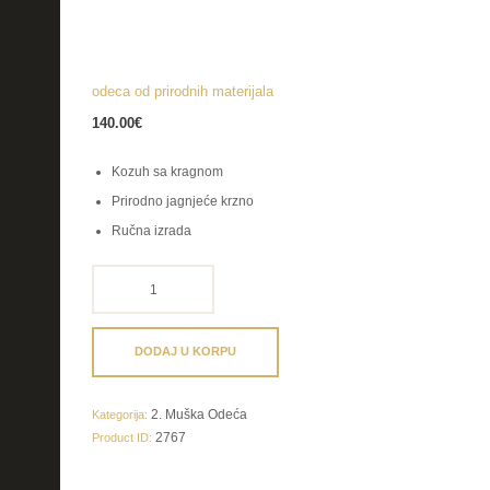
odeca od prirodnih materijala
140.00
€
Kozuh sa kragnom
Prirodno jagnjeće krzno
Ručna izrada
odeca
od
prirodnih
materijala
DODAJ U KORPU
količina
2. Muška Odeća
Kategorija:
2767
Product ID: