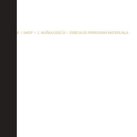
HOME
SHOP
2. MUŠKA ODEĆA
ODECA OD PRIRODNIH MATERIJALA
odeca od prirodnih
materijala