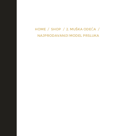
HOME
SHOP
2. MUŠKA ODEĆA
NAJPRODAVANIJI MODEL PRSLUKA
najprodavaniji
model prsluka