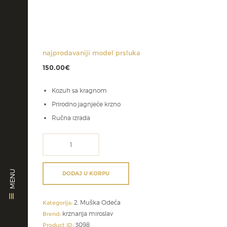
najprodavaniji model prsluka
150.00
€
Kozuh sa kragnom
Prirodno jagnjeće krzno
Ručna izrada
najprodavaniji
model
prsluka
količina
MENU
DODAJ U KORPU
2. Muška Odeća
Kategorija:
krznarija miroslav
Brend:
3098
Product ID: