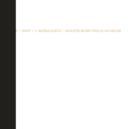
HOME
SHOP
2. MUŠKA ODEĆA
NAJLEPŠI MUŠKI PRSLUK OD KRZNA
najlepši muški prsluk od
krzna