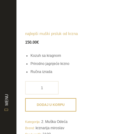
najlepši muški prsluk od krzna
150.00
€
Kozuh sa kragnom
Prirodno jagnjeće krzno
Ručna izrada
najlepši
muški
MENU
prsluk
od
DODAJ U KORPU
krzna
količina
2. Muška Odeća
Kategorija:
krznarija miroslav
Brend: