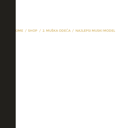
HOME
SHOP
2. MUŠKA ODEĆA
NAJLEPSI MUSKI MODEL
najlepsi muski
model