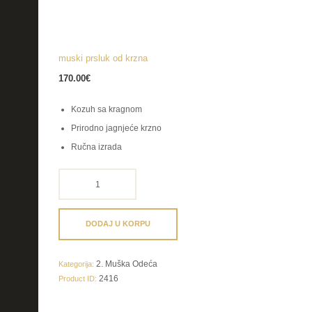
muski prsluk od krzna
170.00
€
Kozuh sa kragnom
Prirodno jagnjeće krzno
Ručna izrada
muski
prsluk
od
krzna
DODAJ U KORPU
količina
2. Muška Odeća
Kategorija:
2416
Product ID: