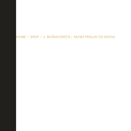
HOME
SHOP
2. MUŠKA ODEĆA
MUSKI PRSLUK OD KRZNA
muski prsluk od krzna