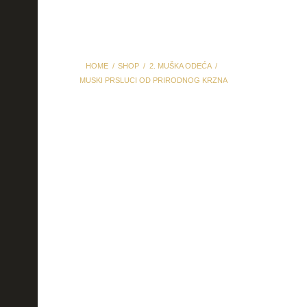
HOME
SHOP
2. MUŠKA ODEĆA
MUSKI PRSLUCI OD PRIRODNOG KRZNA
muski prsluci od
prirodnog krzna