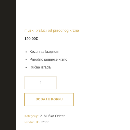
muski prsluci od prirodnog krzna
140.00
€
Kozuh sa kragnom
Prirodno jagnjeće krzno
Ručna izrada
muski
prsluci
od
prirodnog
DODAJ U KORPU
krzna
količina
2. Muška Odeća
Kategorija:
2533
Product ID: