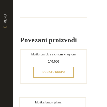
MENU
Povezani proizvodi
Muški prsluk sa crnom kragnom
140.00
€
DODAJ U KORPU
Muška braon jakna