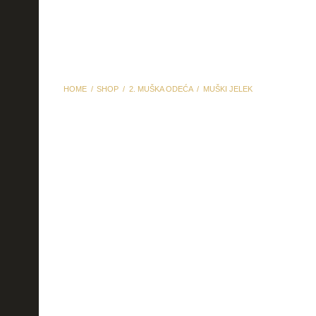
HOME
SHOP
2. MUŠKA ODEĆA
MUŠKI JELEK
muški jelek