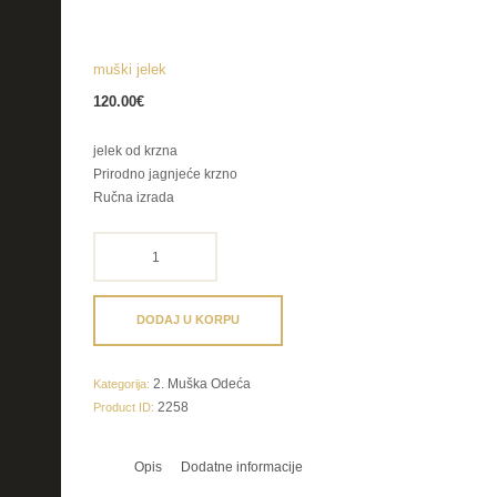
muški jelek
120.00
€
jelek od krzna
Prirodno jagnjeće krzno
Ručna izrada
muški
jelek
količina
DODAJ U KORPU
2. Muška Odeća
Kategorija:
2258
Product ID:
Opis
Dodatne informacije