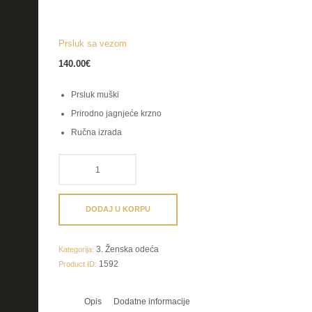
Prsluk sa vezom
140.00
€
Prsluk muški
Prirodno jagnjeće krzno
Ručna izrada
Prsluk
sa
vezom
količina
DODAJ U KORPU
3. Ženska odeća
Kategorija:
1592
Product ID:
Opis
Dodatne informacije