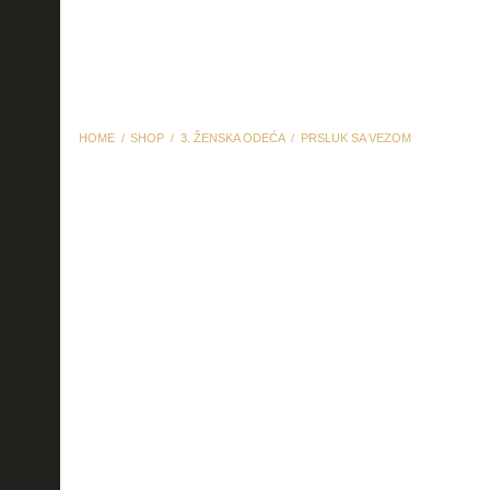
HOME
SHOP
3. ŽENSKA ODEĆA
PRSLUK SA VEZOM
Prsluk sa vezom