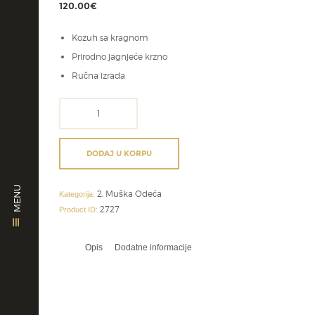
120.00
€
Kozuh sa kragnom
Prirodno jagnjeće krzno
Ručna izrada
moderan
prsluk
sa
rajfesusom
DODAJ U KORPU
količina
MENU
2. Muška Odeća
Kategorija:
2727
Product ID:
Opis
Dodatne informacije