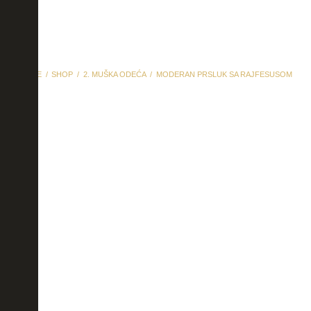
HOME
SHOP
2. MUŠKA ODEĆA
MODERAN PRSLUK SA RAJFESUSOM
moderan prsluk sa
rajfesusom