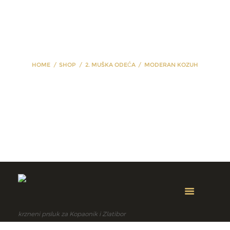
HOME
SHOP
2. MUŠKA ODEĆA
MODERAN KOZUH
moderan kozuh
krzneni prsluk za Kopaonik i Zlatibor