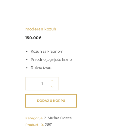
moderan kozuh
150.00
€
Kozuh sa kragnom
Prirodno jagnjeće krzno
Ručna izrada
moderan
kozuh
količina
DODAJ U KORPU
2. Muška Odeća
Kategorija:
2891
Product ID: