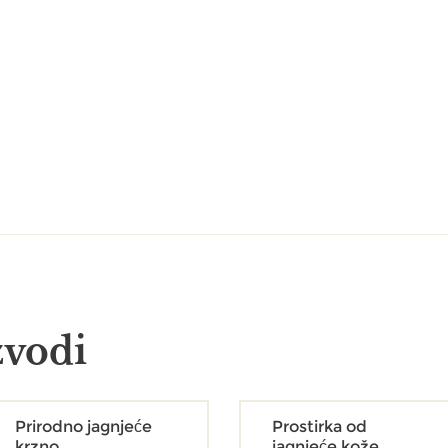
zvodi
Prirodno jagnjeće
Prostirka od
krzno
jagnjeće kože