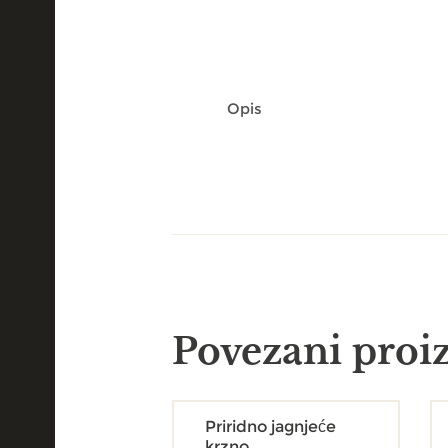
Opis
Povezani proi
Priridno jagnjeće
krzno