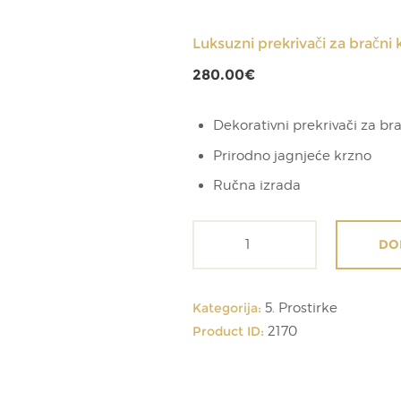
Luksuzni prekrivači za bračni 
280.00
€
Dekorativni prekrivači za bra
Prirodno jagnjeće krzno
Ručna izrada
Luksuzni
DO
prekrivači
za
bračni
Kategorija:
5. Prostirke
krevet
Product ID:
2170
količina