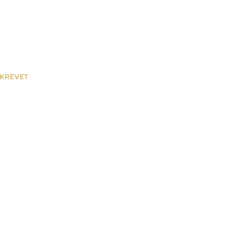
 KREVET
račni krevet