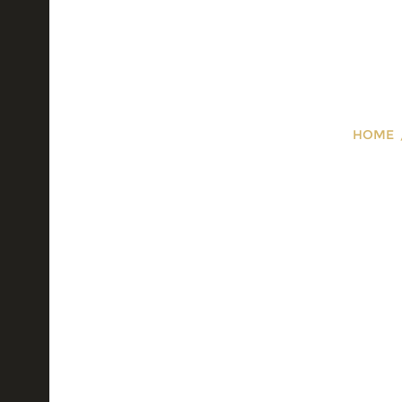
HOME
Luksuzni pr