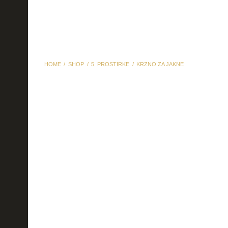
HOME
SHOP
5. PROSTIRKE
KRZNO ZA JAKNE
krzno za jakne