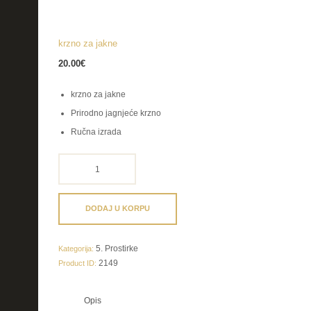
krzno za jakne
20.00
€
krzno za jakne
Prirodno jagnjeće krzno
Ručna izrada
krzno
za
jakne
količina
DODAJ U KORPU
5. Prostirke
Kategorija:
2149
Product ID:
Opis