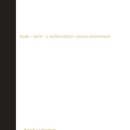
HOME
SHOP
2. MUŠKA ODEĆA
KOZUH SA KRAGNOM
Kozuh sa kragnom
Kozuh sa kragnom