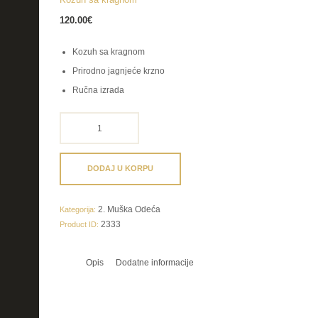
120.00
€
Kozuh sa kragnom
Prirodno jagnjeće krzno
Ručna izrada
Kozuh
sa
kragnom
količina
DODAJ U KORPU
2. Muška Odeća
Kategorija:
2333
Product ID:
Opis
Dodatne informacije