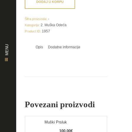
krzna
DODAJ U KORPU
količina
-
Šifra proizvoda:
2. Muška Odeća
Kategorija:
1957
Product ID:
MENU
Opis
Dodatne informacije
Povezani proizvodi
Muški Prsluk
100.00
€