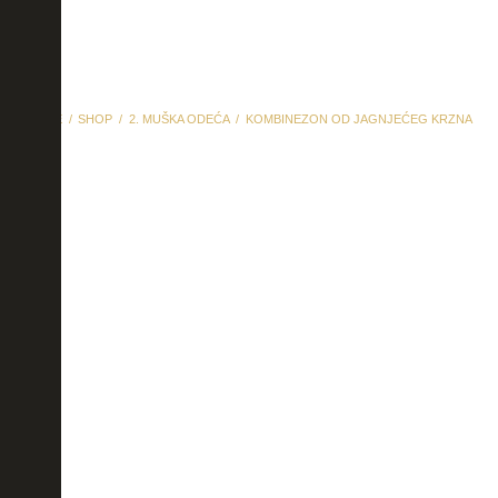
HOME
SHOP
2. MUŠKA ODEĆA
KOMBINEZON OD JAGNJEĆEG KRZNA
Kombinezon od jagnjećeg
krzna