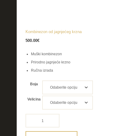
Kombinezon od jagnjećeg krzna
500.00
€
Muški kombinezon
Prirodno jagnjeće krzno
Ručna izrada
Boja
Velicina
Kombinezon
od
jagnjećeg