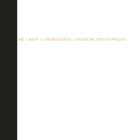
HOME
SHOP
2. MUŠKA ODEĆA
GRUDNJAK ZAŠTITNI PRSLUCI
Grudnjak zaštitni prsluci