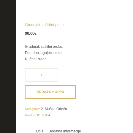
Grudnjak zaštitni prsluci
90.00
€
Grudnjak zaštitni prsluci
Prirodno jagnjeće krzno
Ručna izrada
Grudnjak
zaštitni
prsluci
količina
DODAJ U KORPU
2. Muška Odeća
Kategorija:
2184
Product ID:
Opis
Dodatne informacije