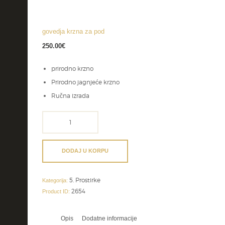
govedja krzna za pod
250.00
€
prirodno krzno
Prirodno jagnjeće krzno
Ručna izrada
govedja
krzna
za
pod
DODAJ U KORPU
količina
5. Prostirke
Kategorija:
2654
Product ID:
Opis
Dodatne informacije