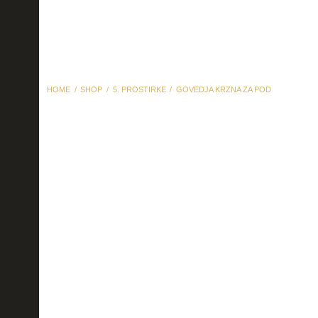
HOME
SHOP
5. PROSTIRKE
GOVEDJA KRZNA ZA POD
govedja krzna za pod