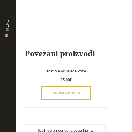
MENU
Povezani proizvodi
Prostirka od jareće kože
25.00
€
DODAJ U KORPU
Tepih od prirodnog jarećeg krzna