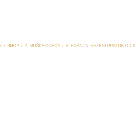
E
SHOP
2. MUŠKA ODEĆA
ELEGANTNI VEZENI PRSLUK OD 
 vezeni prslu