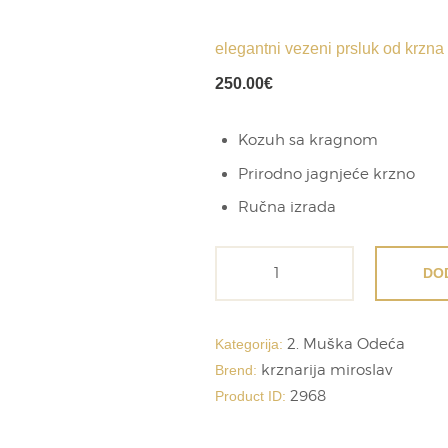
elegantni vezeni prsluk od krzna
250.00
€
Kozuh sa kragnom
Prirodno jagnjeće krzno
Ručna izrada
elegantni
DO
vezeni
prsluk
od
2. Muška Odeća
Kategorija:
krzna
krznarija miroslav
Brend:
količina
2968
Product ID: