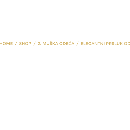
HOME
SHOP
2. MUŠKA ODEĆA
ELEGANTNI PRSLUK O
antni prsluk o