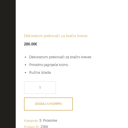
Dekorativni prekrivači za bračni krevet
280.00
€
Dekorativni prekrivači za bračni krevet
Prirodno jagnjeće krzno
Ručna izrada
Dekorativni
prekrivači
za
bračni
DODAJ U KORPU
krevet
količina
5. Prostirke
Kategorija:
2169
Product ID: