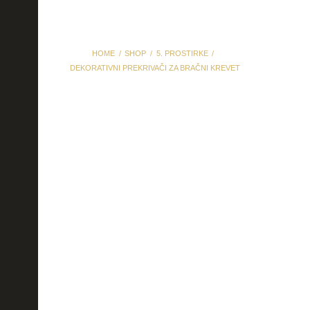
HOME
SHOP
5. PROSTIRKE
DEKORATIVNI PREKRIVAČI ZA BRAČNI KREVET
Dekorativni
prekrivači za bračni
krevet