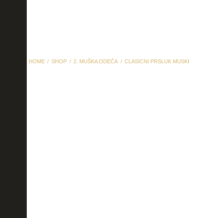
HOME
SHOP
2. MUŠKA ODEĆA
CLASICNI PRSLUK MUSKI
clasicni prsluk muski