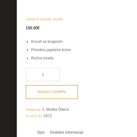
clasicni prsluk muski
150.00
€
Kozuh sa kragnom
Prirodno jagnjeće krzno
Ručna izrada
clasicni
prsluk
muski
količina
DODAJ U KORPU
2. Muška Odeća
Kategorija:
2872
Product ID:
Opis
Dodatne informacije