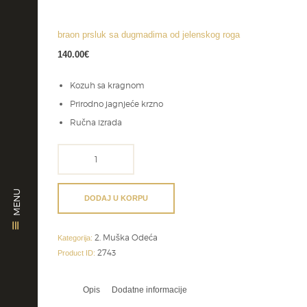
braon prsluk sa dugmadima od jelenskog roga
140.00
€
Kozuh sa kragnom
Prirodno jagnjeće krzno
Ručna izrada
braon
prsluk
sa
MENU
dugmadima
DODAJ U KORPU
od
jelenskog
2. Muška Odeća
roga
Kategorija:
količina
2743
Product ID:
Opis
Dodatne informacije