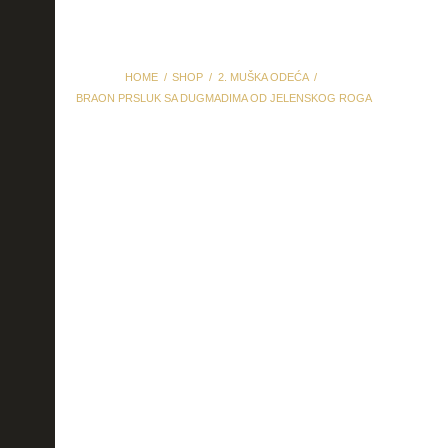
HOME
SHOP
2. MUŠKA ODEĆA
BRAON PRSLUK SA DUGMADIMA OD JELENSKOG ROGA
braon prsluk sa
dugmadima od jelenskog
roga