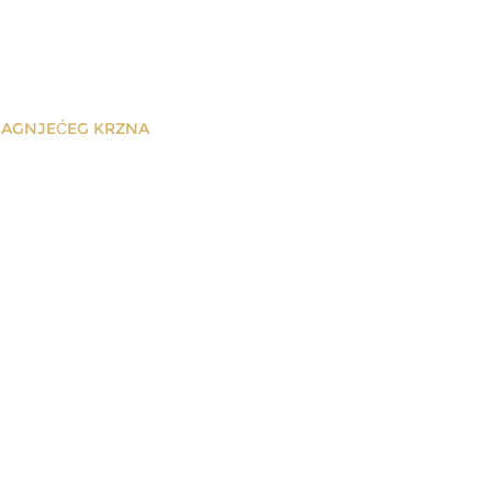
JAGNJEĆEG KRZNA
irodnog
na