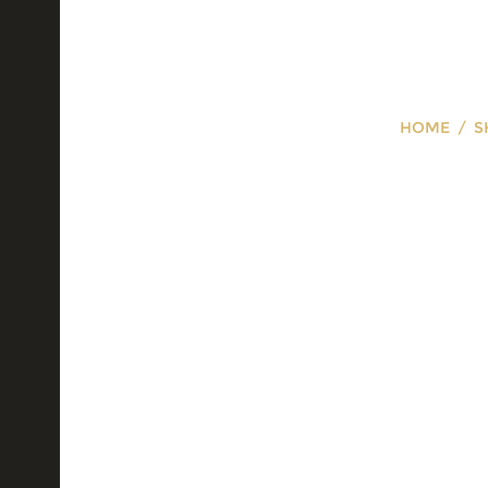
HOME
S
Braon