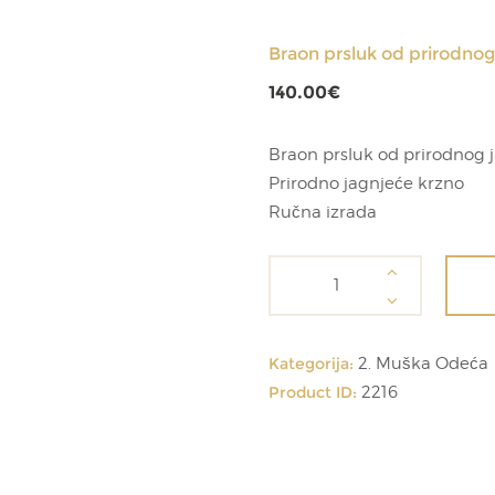
Braon prsluk od prirodnog
140.00
€
Braon prsluk od prirodnog 
Prirodno jagnjeće krzno
Ručna izrada
Braon
prsluk
od
prirodnog
Kategorija:
2. Muška Odeća
jagnjećeg
Product ID:
2216
krzna
količina