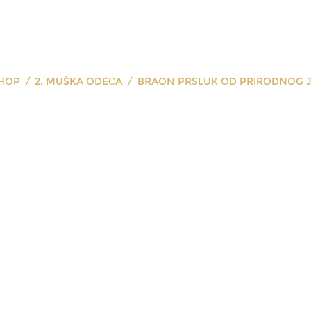
HOP
2. MUŠKA ODEĆA
BRAON PRSLUK OD PRIRODNOG 
 prsluk od pr
jagnjećeg krz