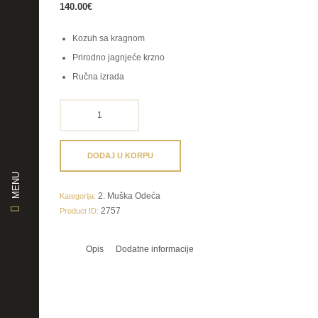
140.00
€
Kozuh sa kragnom
Prirodno jagnjeće krzno
Ručna izrada
bozicni
prsluk
količina
DODAJ U KORPU
MENU
2. Muška Odeća
Kategorija:
2757
Product ID:
Opis
Dodatne informacije