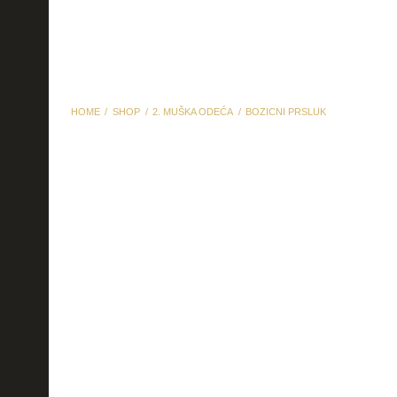
HOME
SHOP
2. MUŠKA ODEĆA
BOZICNI PRSLUK
bozicni prsluk