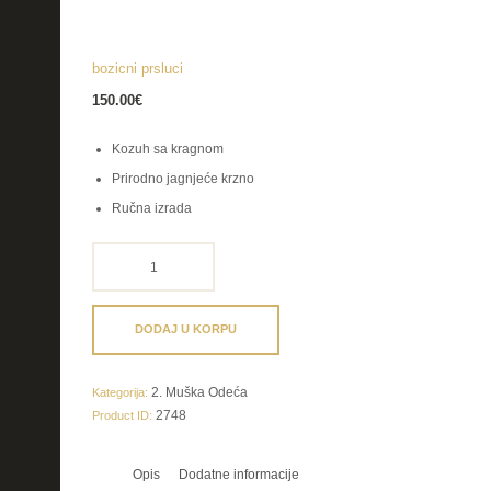
bozicni prsluci
150.00
€
Kozuh sa kragnom
Prirodno jagnjeće krzno
Ručna izrada
bozicni
prsluci
količina
DODAJ U KORPU
2. Muška Odeća
Kategorija:
2748
Product ID:
Opis
Dodatne informacije