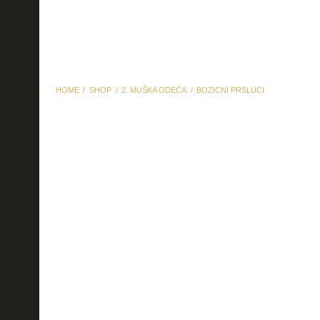
HOME
SHOP
2. MUŠKA ODEĆA
BOZICNI PRSLUCI
bozicni prsluci