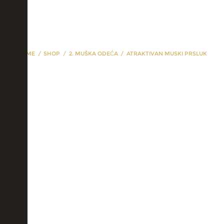
HOME
SHOP
2. MUŠKA ODEĆA
ATRAKTIVAN MUSKI PRSLUK
atraktivan muski
prsluk