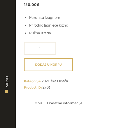
140.00
€
Kozuh sa kragnom
Prirodno jagnjeće krzno
Ručna izrada
atraktivan
muski
prsluk
količina
DODAJ U KORPU
MENU
2. Muška Odeća
Kategorija:
2763
Product ID:
Opis
Dodatne informacije