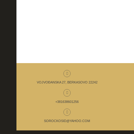
VOJVOĐANSKA 27, BERKASOVO 22242
+381638601256
SOROCKOSID@YAHOO.COM