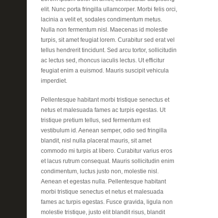
elit. Nunc porta fringilla ullamcorper. Morbi felis orci,
lacinia a velit et, sodales condimentum metus.
Nulla non fermentum nisl. Maecenas id molestie
turpis, sit amet feugiat lorem. Curabitur sed erat vel
tellus hendrerit tincidunt. Sed arcu tortor, sollicitudin
ac lectus sed, rhoncus iaculis lectus. Ut efficitur
feugiat enim a euismod. Mauris suscipit vehicula
imperdiet.
Pellentesque habitant morbi tristique senectus et
netus et malesuada fames ac turpis egestas. Ut
tristique pretium tellus, sed fermentum est
vestibulum id. Aenean semper, odio sed fringilla
blandit, nisl nulla placerat mauris, sit amet
commodo mi turpis at libero. Curabitur varius eros
et lacus rutrum consequat. Mauris sollicitudin enim
condimentum, luctus justo non, molestie nisl.
Aenean et egestas nulla. Pellentesque habitant
morbi tristique senectus et netus et malesuada
fames ac turpis egestas. Fusce gravida, ligula non
molestie tristique, justo elit blandit risus, blandit