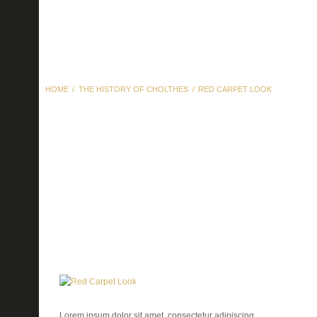
HOME
THE HISTORY OF CHOLTHES
RED CARPET LOOK
Red Carpet Look
Lorem ipsum dolor sit amet, consectetur adipiscing