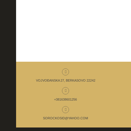
VOJVOĐANSKA 27, BERKASOVO 22242
+381638601256
SOROCKOSID@YAHOO.COM