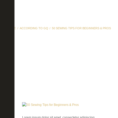
HOME
ACCORDING TO GQ
50 SEWING TIPS FOR BEGINNERS & PROS
50 Sewing Tips for
Beginners & Pros
Lorem ipsum dolor sit amet, consectetur adipiscing