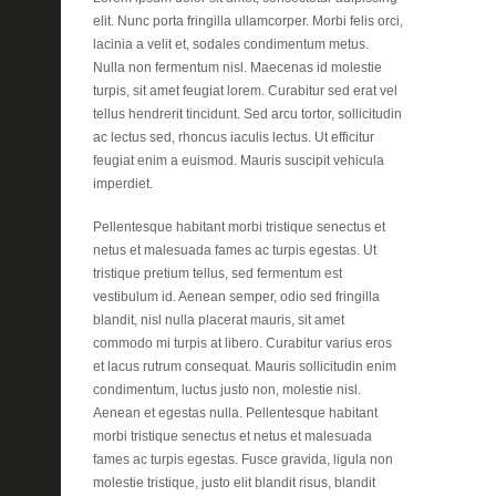
elit. Nunc porta fringilla ullamcorper. Morbi felis orci,
lacinia a velit et, sodales condimentum metus.
Nulla non fermentum nisl. Maecenas id molestie
turpis, sit amet feugiat lorem. Curabitur sed erat vel
tellus hendrerit tincidunt. Sed arcu tortor, sollicitudin
ac lectus sed, rhoncus iaculis lectus. Ut efficitur
feugiat enim a euismod. Mauris suscipit vehicula
imperdiet.
Pellentesque habitant morbi tristique senectus et
netus et malesuada fames ac turpis egestas. Ut
tristique pretium tellus, sed fermentum est
vestibulum id. Aenean semper, odio sed fringilla
blandit, nisl nulla placerat mauris, sit amet
commodo mi turpis at libero. Curabitur varius eros
et lacus rutrum consequat. Mauris sollicitudin enim
condimentum, luctus justo non, molestie nisl.
Aenean et egestas nulla. Pellentesque habitant
morbi tristique senectus et netus et malesuada
fames ac turpis egestas. Fusce gravida, ligula non
molestie tristique, justo elit blandit risus, blandit